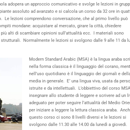
cuola adopera un approccio comunicativo e svolge le lezioni in grupp
cipiante assoluto ad avanzato e si calcola un corso da 32 ore in quat
vo. Le lezioni comprendono conversazione, che al primo livello può
ompiti mondane: acquistare al mercato, girare la città, chiedere
 più alti di scambiare opinioni sull’attualità ecc. I materiali sono
 strutturali. Normalmente le lezioni si svolgono dalle 9 alle 11 da l
Modern Standard Arabic (MSA) è la lingua araba scri
nella forma classica è il linguaggio del corano, men
nell’uso quotidiano è il linguaggio dei giornali e dell
media in generale. E’ una lingua viva, usata da pers
istruite e da intellettuali. L’obbiettivo del corso MSA
insegnare allo studente di leggere e scrivere ad un li
adeguato per poter seguire l’attualità del Medio Orie
per iniziare a leggere la lettura classica araba. Anch
questo corso ci sono 8 livelli diversi e le lezioni si
svolgono dalle 11.30 alle 14.00 da lunedì a giovedì.