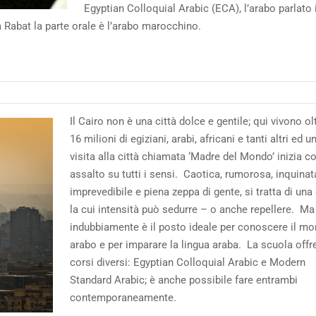
Egyptian Colloquial Arabic (ECA), l’arabo parlato 
a Rabat la parte orale è l’arabo marocchino.
Il Cairo non è una città dolce e gentile; qui vivono ol
16 milioni di egiziani, arabi, africani e tanti altri ed u
visita alla città chiamata ‘Madre del Mondo’ inizia c
assalto su tutti i sensi. Caotica, rumorosa, inquinat
imprevedibile e piena zeppa di gente, si tratta di una 
la cui intensità può sedurre – o anche repellere. Ma
indubbiamente è il posto ideale per conoscere il m
arabo e per imparare la lingua araba. La scuola offr
corsi diversi: Egyptian Colloquial Arabic e Modern
Standard Arabic; è anche possibile fare entrambi
contemporaneamente.