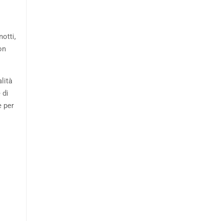
notti,
on
lità
 di
e per