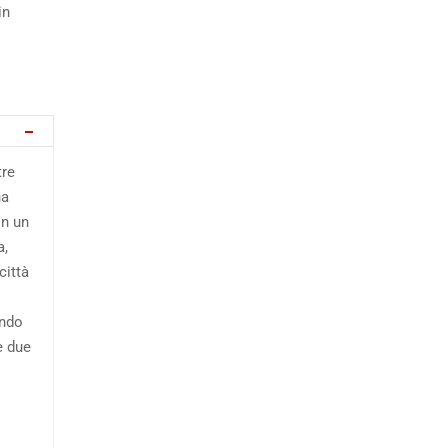
in
tre
na
on un
a,
città
ondo
e due