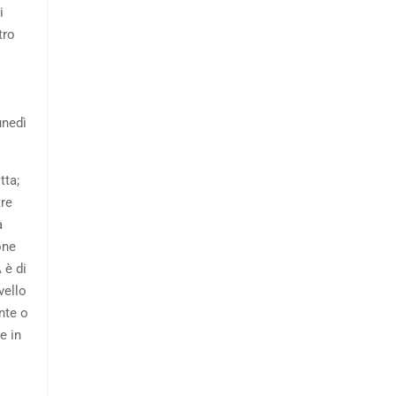
i
tro
unedì
tta;
tre
a
one
 è di
vello
nte o
e in