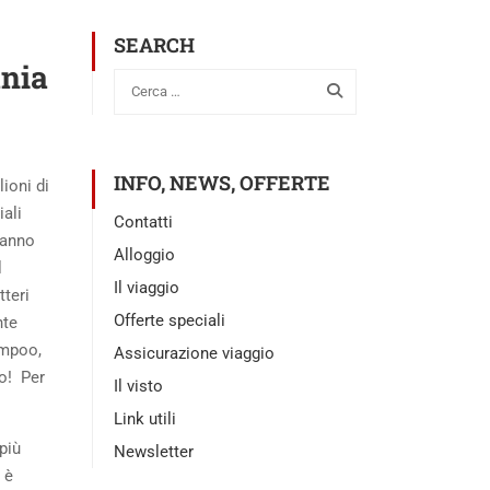
SEARCH
ania
INFO, NEWS, OFFERTE
lioni di
iali
Contatti
hanno
Alloggio
l
Il viaggio
tteri
Offerte speciali
nte
ampoo,
Assicurazione viaggio
no! Per
Il visto
Link utili
più
Newsletter
 è