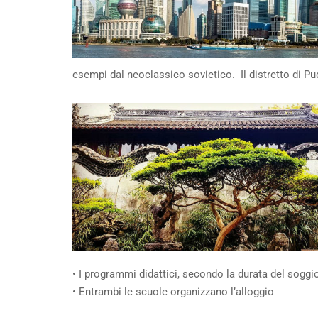
esempi dal neoclassico sovietico. Il distretto di P
• I programmi didattici, secondo la durata del sog
• Entrambi le scuole organizzano l’alloggio