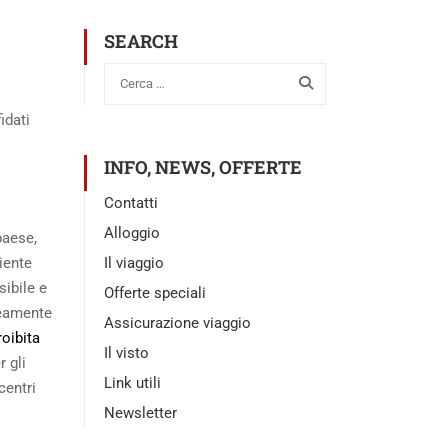
SEARCH
idati
INFO, NEWS, OFFERTE
Contatti
Alloggio
 paese,
Il viaggio
iente
sibile e
Offerte speciali
eamente
Assicurazione viaggio
roibita
Il visto
 gli
Link utili
centri
Newsletter