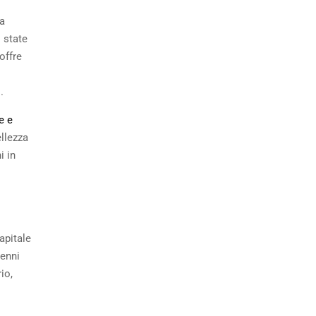
la
 state
offre
.
e e
ellezza
i in
apitale
cenni
io,