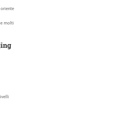
 oriente
 e molti
jing
velli