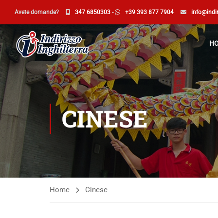
Avete domande?
347 6850303
-
+39 393 877 7904
info@indir
H
CINESE
Home
Cinese