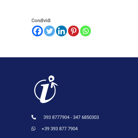
Condividi
393 8777904 -
347 6850303
+39 393 877 7904