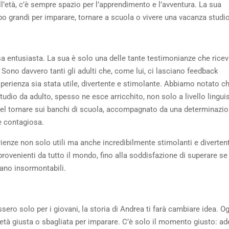
l’età, c’è sempre spazio per l’apprendimento e l’avventura. La sua
ppo grandi per imparare, tornare a scuola o vivere una vacanza studio
sa entusiasta. La sua è solo una delle tante testimonianze che rice
Sono davvero tanti gli adulti che, come lui, ci lasciano feedback
erienza sia stata utile, divertente e stimolante. Abbiamo notato ch
dio da adulto, spesso ne esce arricchito, non solo a livello linguis
el tornare sui banchi di scuola, accompagnato da una determinazio
e contagiosa.
ienze non solo utili ma anche incredibilmente stimolanti e divertent
provenienti da tutto il mondo, fino alla soddisfazione di superare se
vano insormontabili.
ero solo per i giovani, la storia di Andrea ti farà cambiare idea. Og
n’età giusta o sbagliata per imparare. C’è solo il momento giusto: a