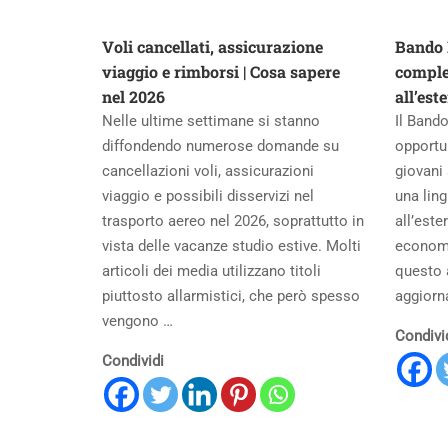
Voli cancellati, assicurazione
Bando 
viaggio e rimborsi | Cosa sapere
comple
nel 2026
all’est
Nelle ultime settimane si stanno
Il Band
diffondendo numerose domande su
opportun
cancellazioni voli, assicurazioni
giovani 
viaggio e possibili disservizi nel
una lin
trasporto aereo nel 2026, soprattutto in
all’est
vista delle vacanze studio estive. Molti
economi
articoli dei media utilizzano titoli
questo a
piuttosto allarmistici, che però spesso
aggiorn
vengono …
Condivi
Condividi