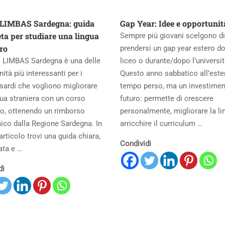
LIMBAS Sardegna: guida
Gap Year: Idee e opportunit
ta per studiare una lingua
Sempre più giovani scelgono di
ero
prendersi un gap year estero do
o LIMBAS Sardegna è una delle
liceo o durante/dopo l’universit
ità più interessanti per i
Questo anno sabbatico all’este
sardi che vogliono migliorare
tempo perso, ma un investimen
gua straniera con un corso
futuro: permette di crescere
ero, ottenendo un rimborso
personalmente, migliorare la li
co dalla Regione Sardegna. In
arricchire il curriculum …
rticolo trovi una guida chiara,
Condividi
ata e …
di