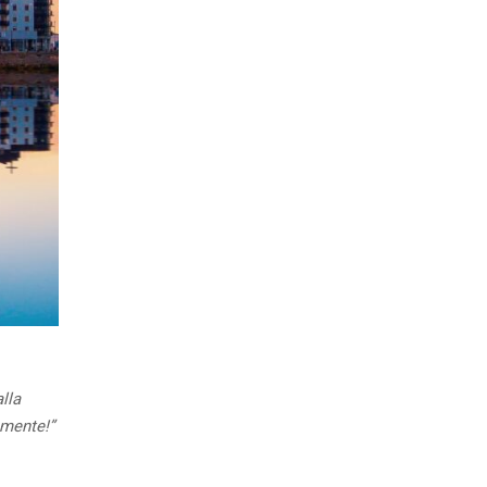
alla
emente!”