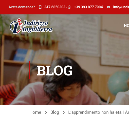
Avete domande?
347 6850303
-
+39 393 877 7904
info@indir
H
BLOG
Home
Blog
L’apprendimento non ha età | A