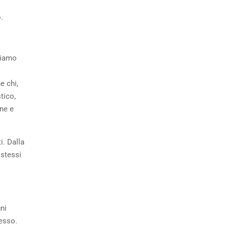
.
viamo
e chi,
tico,
ne e
i. Dalla
 stessi
ni
desso.