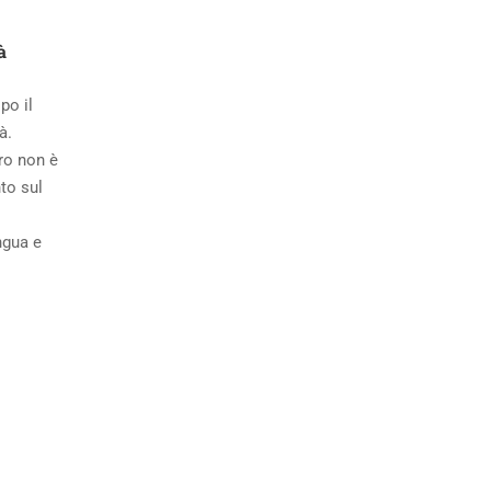
à
po il
à.
ro non è
to sul
ngua e