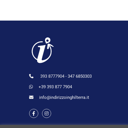
393 8777904 -
347 6850303
+39 393 877 7904
info@indirizzoinghilterra.it