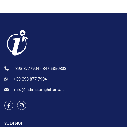
393 8777904 -
347 6850303
+39 393 877 7904
info@indirizzoinghilterra.it
SU DI NOI