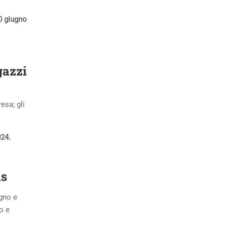
0 giugno
gazzi
esa; gli
024.
is
ugno e
o e