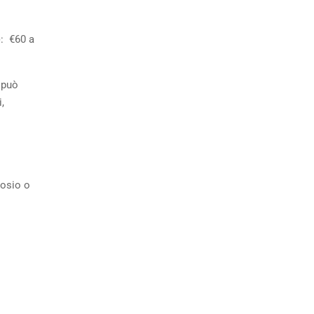
): €60 a
i può
,
tosio o