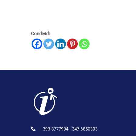
Condividi
393 8777904 -
347 6850303