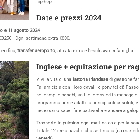
hip-hop.
Date e prezzi 2024
no e 11 agosto 2024
€3250. Ogni settimana extra €800.
pecifica,
transfer aeroporto
, attività extra e l’esclusivo in famiglia.
Inglese + equitazione per ra
Vivi la vita di una
fattoria irlandese
di gestione fam
Fai amicizia con i loro cavalli e pony felici! Pass
nei campi e boschi, salti di cross ed in maneggio.
programma non è adatto a principianti assoluti; è
necessario saper fare batti-sella e andare a galop
Trasporto in pulmino ogni mattina da e per la scu
Totale 12 ore a cavallo alla settimana (da martedì
venerdì).