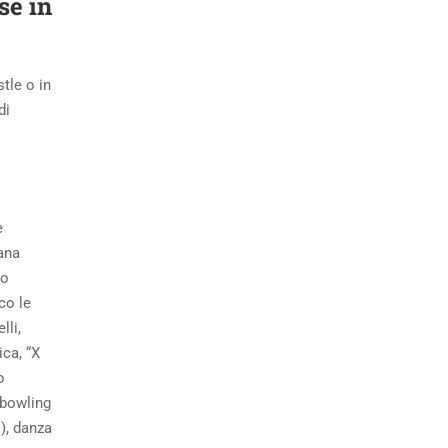
se in
tle o in
di
è
ana
so
co le
lli,
ica, “X
o
, bowling
i), danza