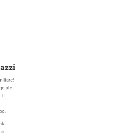
gazzi
iliare!
eggiate
 Il
po.
ola.
 a