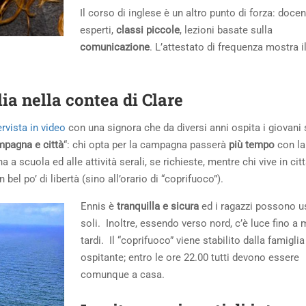
Il corso di inglese è un altro punto di forza: docen
esperti,
classi piccole
, lezioni basate sulla
comunicazione
. L’attestato di frequenza mostra il
ia nella contea di Clare
ervista in video
con una signora che da diversi anni ospita i giovani 
mpagna e città
“: chi opta per la campagna passerà
più tempo
con la
 scuola ed alle attività serali, se richieste, mentre chi vive in cit
el po’ di libertà (sino all’orario di “coprifuoco”).
Ennis è
tranquilla e sicura
ed i ragazzi possono u
soli. Inoltre, essendo verso nord, c’è luce fino a 
tardi. Il “coprifuoco” viene stabilito dalla famiglia
ospitante; entro le ore 22.00 tutti devono essere
comunque a casa.