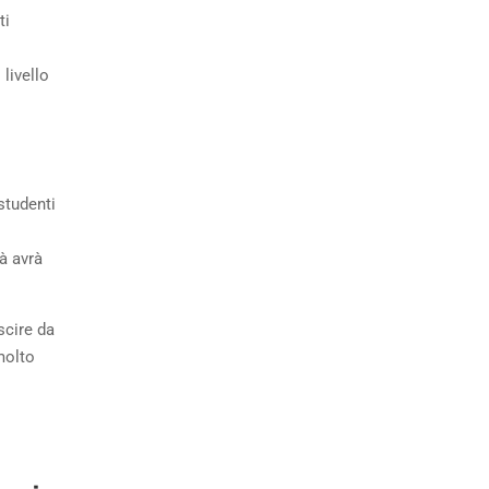
ti
 livello
studenti
tà avrà
scire da
molto