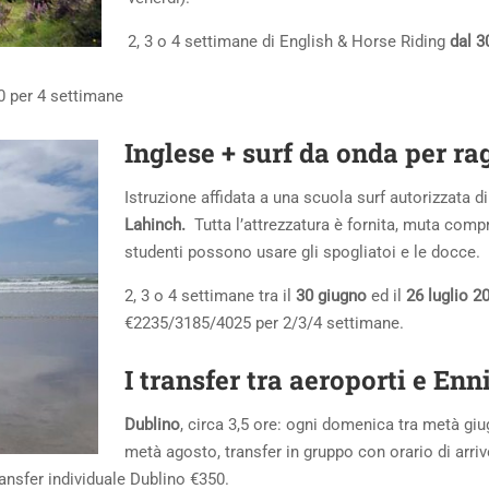
2, 3 o 4 settimane di English & Horse Riding
dal 3
0 per 4 settimane
Inglese +
surf da onda per ra
Istruzione affidata a una scuola surf autorizzata di
Lahinch.
Tutta l’attrezzatura è fornita, muta compr
studenti possono usare gli spogliatoi e le docce.
2, 3 o 4 settimane tra il
30 giugno
ed il
26 luglio 2
€2235/3185/4025 per 2/3/4 settimane.
I transfer tra aeroporti e Enn
Dublino
, circa 3,5 ore: ogni domenica tra metà gi
metà agosto, transfer in gruppo con orario di arriv
Transfer individuale Dublino €350.