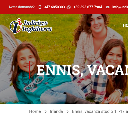
Avete domande?
347 6850303
-
+39 393 877 7904
info@indir
H
ENNIS, VACA
Home
Irlanda
Ennis, vacanza studio 11-17 a