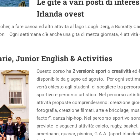
Le gite a vari posti di interes
Irlanda ovest
her, a fare canoa ed altri attività al lago Lough Derg, a Bunratty Cas
non. Ogni settimana c’è anche una gita di mezza giornata, 4 attività 
rie, Junior English & Activities
Questo corso ha
2 versioni: sport
o
creatività
ed 
disponibile da giugno ad agosto. Per ogni settim
verrà chiesto agli studenti di scegliere tra percor
sportivo e percorso artistico.
Nel percorso artisti
attività proposte comprenderanno: creazione gioie
fotografia, creazione filmati, arte e bricolage, mus
factor”, danza hip-hop. Nel percorso sportivo son
previste le seguenti attività: calcio, rugby, basket
americano, quasar, piscina, G.A.A. (sport irlandes