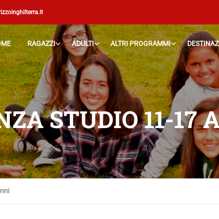
izzoinghilterra.it
OME
RAGAZZI
ADULTI
ALTRI PROGRAMMI
DESTINAZ
NZA STUDIO 11-17 
nni