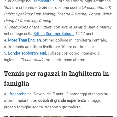
2. al college nel
Hampshire
a 1 ora da Londra,
ogni settimana
16.5
ore di tennis +
6 ore
dell’opzione scelta (
Presentations &
Public Speaking; Film Making; Theatre & Drama
;
Forest Skills;
Using AI Creatively; Coding).
3.
“
Champions of the Future
” con
Active Away
di Jamie Murray
nel college della
British Summer School
, 12-17 anni.
4.
More Than English,
ottimo college in Inghilterra centrale,
offre tennis ad ottimo livello per 10 ore settimanale.
5.
Londra sobborghi sud,
college con corso intensivo di
inglese e
Tennis Academy
in settimane alterne.
Tennis per ragazzi in Inghilterra
in
famiglia
A
Ilfracombe
nel Devon, dai 7 anni. 3 pomeriggi di tennis su
ottimi impianti con
coach di grande esperienza
, alloggio
presso famiglia scelta, trasporto giornaliero.