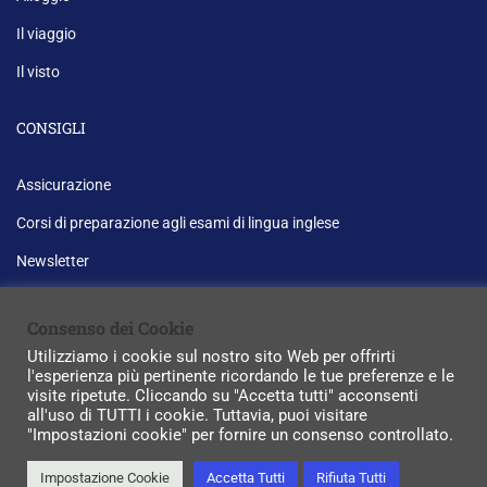
Il viaggio
Il visto
CONSIGLI
Assicurazione
Corsi di preparazione agli esami di lingua inglese
Newsletter
Consenso dei Cookie
Utilizziamo i cookie sul nostro sito Web per offrirti
l'esperienza più pertinente ricordando le tue preferenze e le
P.IVA: 03576190924. Realizzazione:
Micro srl
visite ripetute. Cliccando su "Accetta tutti" acconsenti
all'uso di TUTTI i cookie. Tuttavia, puoi visitare
Privacy
Informativa sui cookie
Sitemap
"Impostazioni cookie" per fornire un consenso controllato.
Impostazione Cookie
Accetta Tutti
Rifiuta Tutti