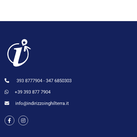
393 8777904 -
347 6850303
+39 393 877 7904
info@indirizzoinghilterra.it