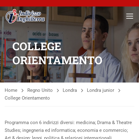
COLLEGE
ORIENTAMENTO
Home
Regno Unito
Londra
Londra junior
College Orientamento
Programma con 6 indirizzi diversi: medicina; Drama & Theatre
Studies; ingegneria ed informatica; economia e commercio;
Art & design; leggi, politica & relazioni internazionali.