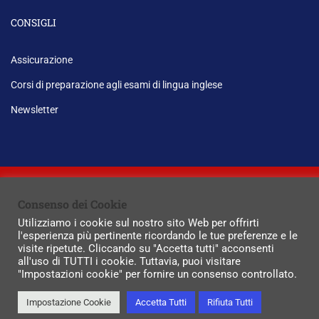
CONSIGLI
Assicurazione
Corsi di preparazione agli esami di lingua inglese
Newsletter
P.IVA: 03576190924. Realizzazione:
Micro srl
Consenso dei Cookie
Privacy
Informativa sui cookie
Sitemap
Utilizziamo i cookie sul nostro sito Web per offrirti
l'esperienza più pertinente ricordando le tue preferenze e le
visite ripetute. Cliccando su "Accetta tutti" acconsenti
all'uso di TUTTI i cookie. Tuttavia, puoi visitare
"Impostazioni cookie" per fornire un consenso controllato.
Impostazione Cookie
Accetta Tutti
Rifiuta Tutti