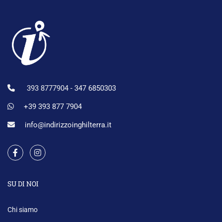
393 8777904 -
347 6850303
+39 393 877 7904
info@indirizzoinghilterra.it
SU DI NOI
Chi siamo