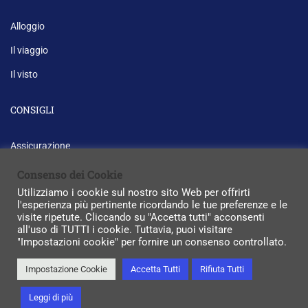
Alloggio
Il viaggio
Il visto
CONSIGLI
Assicurazione
Corsi di preparazione agli esami di lingua inglese
Consenso dei Cookie
Utilizziamo i cookie sul nostro sito Web per offrirti
Newsletter
l'esperienza più pertinente ricordando le tue preferenze e le
visite ripetute. Cliccando su "Accetta tutti" acconsenti
all'uso di TUTTI i cookie. Tuttavia, puoi visitare
"Impostazioni cookie" per fornire un consenso controllato.
Impostazione Cookie
Accetta Tutti
Rifiuta Tutti
P.IVA: 03576190924. Realizzazione:
Micro srl
Leggi di più
Privacy
Informativa sui cookie
Sitemap