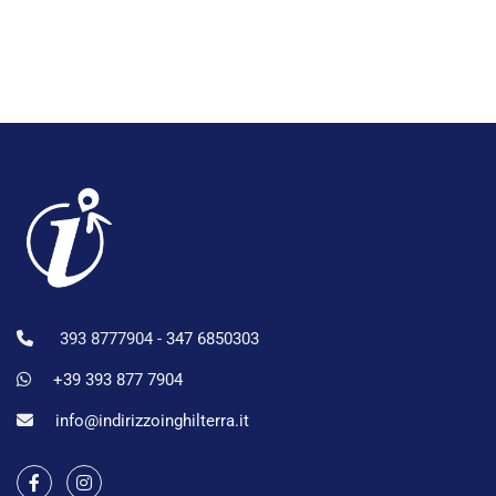
393 8777904 -
347 6850303
+39 393 877 7904
info@indirizzoinghilterra.it